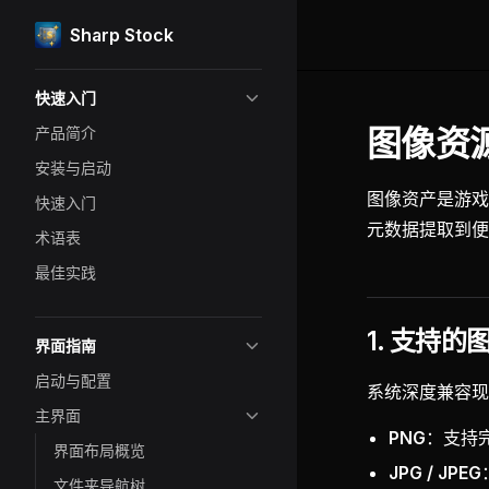
Sharp Stock
Skip to content
Sidebar Navigation
快速入门
图像资源
产品简介
安装与启动
图像资产是游戏
快速入门
元数据提取到便
术语表
最佳实践
1. 支持
界面指南
启动与配置
系统深度兼容现
主界面
PNG
：支持完
界面布局概览
JPG / JPEG
文件夹导航树