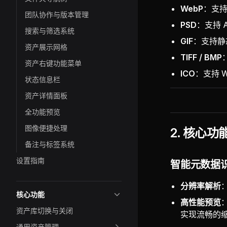
WebP
：支持
团队协作与版本管理
PSD
：支持 A
搜索与筛选系统
GIF
：支持静
资产展示网格
TIFF / BMP
资产右键功能菜单
ICO
：支持 W
状态信息栏
资产详情面板
全功能预览
图像便捷处理
2. 核心功
备注与标签系统
设置指南
智能元数据
分辨率解析
核心功能
高性能预览
资产库切换与关闭
实现流畅的
通用资产管理