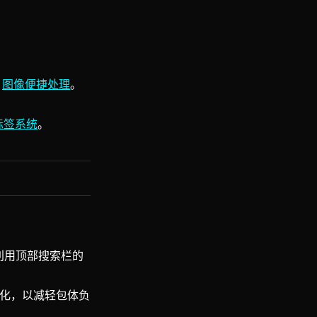
见
图像便捷处理
。
标签系统
。
以利用顶部搜索栏的
优化，以减轻包体负