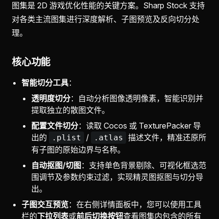
图集是 2D 游戏优化性能的关键方案。Sharp Stock 支持
对各类主流图集进行深度解析、子图预览及反向切分处
理。
核心功能
智能切分工具
：
透明度切分
：自动分析图像透明像素，智能识别并
提取独立的散图文件。
配置文件切分
：读取 Cocos 或 TexturePacker 导
出的
/
描述文件，精准还原所
.plist
.atlas
有子图的原始边界与名称。
自动抠图/切图
：支持单色背景剔除、可视化框选范
围调节及参数约束过滤，实现精灵图抠图与切分导
出。
子图交互预览
：在右侧详情面板中，您可以使用工具
栏的
下拉列表
或
前后切换按钮
查看图集内包含的所有