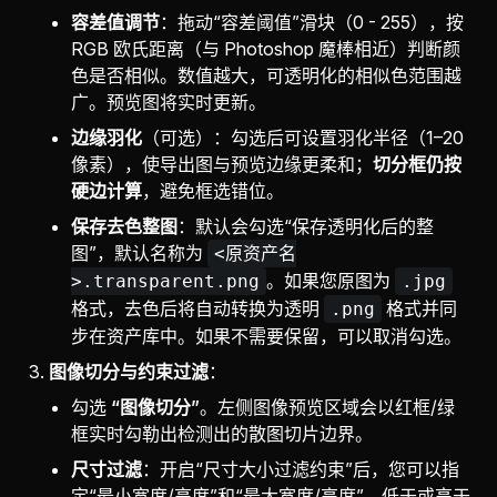
容差值调节
：拖动“容差阈值”滑块（0 - 255），按
RGB 欧氏距离（与 Photoshop 魔棒相近）判断颜
色是否相似。数值越大，可透明化的相似色范围越
广。预览图将实时更新。
边缘羽化
（可选）：勾选后可设置羽化半径（1–20
像素），使导出图与预览边缘更柔和；
切分框仍按
硬边计算
，避免框选错位。
保存去色整图
：默认会勾选“保存透明化后的整
图”，默认名称为
<原资产名
。如果您原图为
>.transparent.png
.jpg
格式，去色后将自动转换为透明
格式并同
.png
步在资产库中。如果不需要保留，可以取消勾选。
图像切分与约束过滤
：
勾选
“图像切分”
。左侧图像预览区域会以红框/绿
框实时勾勒出检测出的散图切片边界。
尺寸过滤
：开启“尺寸大小过滤约束”后，您可以指
定“最小宽度/高度”和“最大宽度/高度”，低于或高于