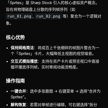
「Sprites」是 Sharp Stock 引入的核心虚拟资产概念。
旨在将物理磁盘上分散的序列帧序列（如
,
等）聚合为一个逻辑对
run_01.png
run_02.png
象。
核心优势
保持网格简洁
：将成百上千张细碎的帧图片整合为一
个「Sprites」卡片，大幅降低主视图的视觉噪音。
交互式模拟播放
：支持在资产卡片或预览视口中直接
循环播放序列帧，实时审阅动画流畅度。
操作指南
一键合并
：选中多张散图 -> 右键菜单 -> 选择“合并为
Sprites”。
解构恢复
：若需对单帧进行编辑，可右键选择“拆分