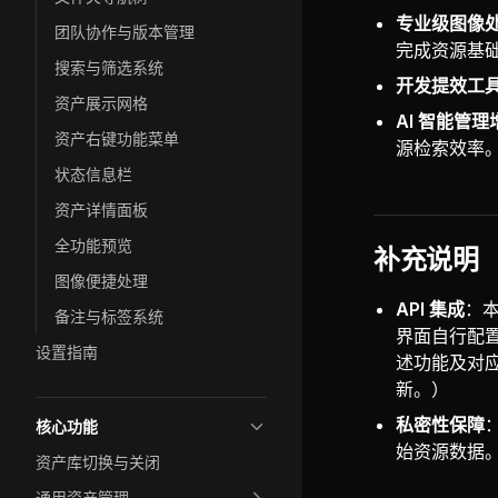
专业级图像
团队协作与版本管理
完成资源基
搜索与筛选系统
开发提效工
资产展示网格
AI 智能管理
资产右键功能菜单
源检索效率
状态信息栏
资产详情面板
全功能预览
补充说明
图像便捷处理
API 集成
：本
备注与标签系统
界面自行配置
设置指南
述功能及对
新。）
私密性保障
核心功能
始资源数据
资产库切换与关闭
通用资产管理