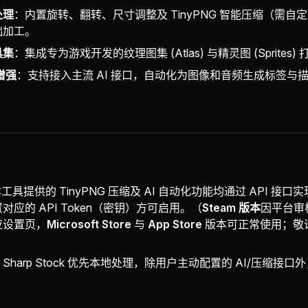
处理
：内置旋转、翻转、尺寸调整及 TinyPNG 智能压缩（需自定
础加工。
具集
：集成专为游戏开发的纹理图集 (Atlas) 与精灵图 (Sprites
增强
：支持接入主流 AI 接口，自动化为图像和音频生成标签与
。
工具提供的 TinyPNG 压缩及 AI 自动化功能均通过 API 接
对应的 API Token（密钥）方可启用。（
Steam 版本
因平台审
应设置页，
Microsoft Store
与
App Store
版本可正常使用；敬
：Sharp Stock 优先本地处理，除用户主动配置的 AI/压缩接
。